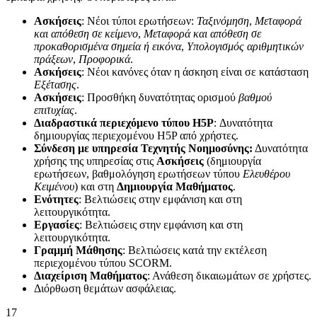
Ασκήσεις
: Νέοι τύποι ερωτήσεων:
Ταξινόμηση
,
Μεταφορά
και απόθεση σε κείμενο
,
Μεταφορά και απόθεση σε
προκαθορισμένα σημεία ή εικόνα
,
Υπολογισμός αριθμητικών
πράξεων
,
Προφορικά
.
Ασκήσεις
: Νέοι κανόνες όταν η άσκηση είναι σε κατάσταση
Εξέτασης
.
Ασκήσεις
: Προσθήκη δυνατότητας ορισμού
βαθμού
επιτυχίας
.
Διαδραστικά περιεχόμενο τύπου H5P
: Δυνατότητα
δημιουργίας περιεχομένου H5P από χρήστες.
Σύνδεση με υπηρεσία Τεχνητής Νοημοσύνης:
Δυνατότητα
χρήσης της υπηρεσίας στις
Ασκήσεις
(δημιουργία
ερωτήσεων, βαθμολόγηση ερωτήσεων τύπου
Ελευθέρου
Κειμένου
) και στη
Δημιουργία Μαθήματος
.
Ενότητες
: Βελτιώσεις στην εμφάνιση και στη
λειτουργικότητα.
Εργασίες
: Βελτιώσεις στην εμφάνιση και στη
λειτουργικότητα.
Γραμμή Μάθησης
: Βελτιώσεις κατά την εκτέλεση
περιεχομένου τύπου SCORM.
Διαχείριση Μαθήματος
: Ανάθεση δικαιωμάτων σε χρήστες.
Διόρθωση θεμάτων ασφάλειας.
17